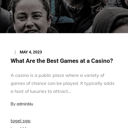
Posted
MAY 4, 2023
on
What Are the Best Games at a Casino?
A casino is a public place where a variety of
games of chance can be played. It typically adds
a host of luxuries to attract…
By
adminblu
togel sgp