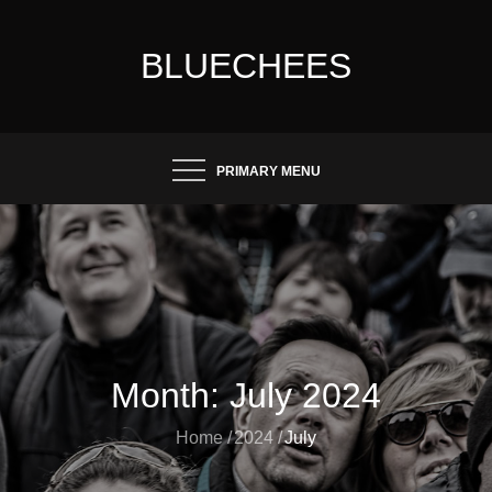
Skip
to
BLUECHEES
content
PRIMARY MENU
Month:
July 2024
Home
2024
July