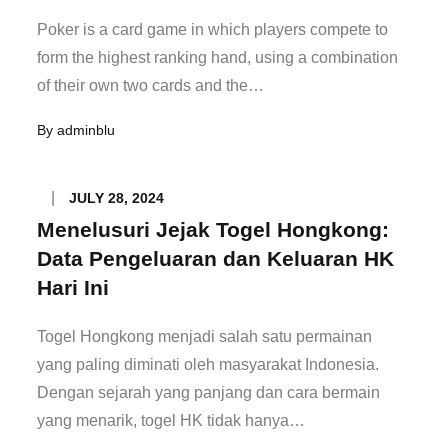
Poker is a card game in which players compete to
form the highest ranking hand, using a combination
of their own two cards and the…
By
adminblu
Posted
JULY 28, 2024
on
Menelusuri Jejak Togel Hongkong:
Data Pengeluaran dan Keluaran HK
Hari Ini
Togel Hongkong menjadi salah satu permainan
yang paling diminati oleh masyarakat Indonesia.
Dengan sejarah yang panjang dan cara bermain
yang menarik, togel HK tidak hanya…