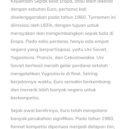
Kejuaraan Sepak Bola Eropa, atau lebih dikenal
dengan sebutan Euro, pertama kali
diselenggarakan pada tahun 1960. Turnamen ini
diinisiasi oleh UEFA, dengan tujuan untuk
merayakan dan mengembangkan sepak bola di
Eropa. Pada edisi perdana, hanya ada empat
negara yang berpartisipasi, yaitu Uni Soviet,
Yugoslavia, Prancis, dan Cekoslowakia. Uni
Soviet berhasil meraih gelar perdana setelah
mengalahkan Yugoslavia di final. Seiring
berjalannya waktu, Euro semakin berkembang
dan menarik lebih banyak negara untuk
berkompetisi.
Sejak awal berdirinya, Euro telah mengalami
banyak perubahan signifikan. Pada tahun 1980,
format kompetisi diperluas menjadi delapan tim,