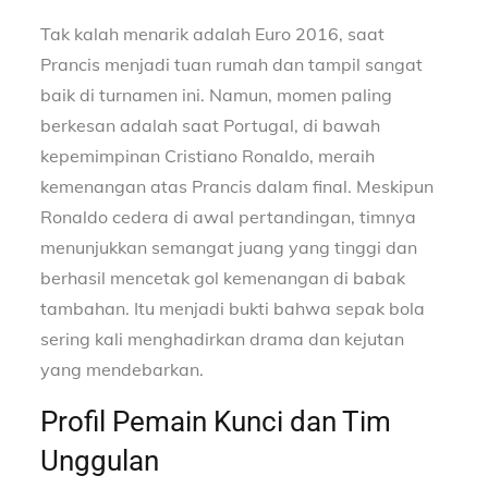
Tak kalah menarik adalah Euro 2016, saat
Prancis menjadi tuan rumah dan tampil sangat
baik di turnamen ini. Namun, momen paling
berkesan adalah saat Portugal, di bawah
kepemimpinan Cristiano Ronaldo, meraih
kemenangan atas Prancis dalam final. Meskipun
Ronaldo cedera di awal pertandingan, timnya
menunjukkan semangat juang yang tinggi dan
berhasil mencetak gol kemenangan di babak
tambahan. Itu menjadi bukti bahwa sepak bola
sering kali menghadirkan drama dan kejutan
yang mendebarkan.
Profil Pemain Kunci dan Tim
Unggulan