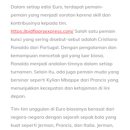
Dalam setiap edisi Euro, terdapat pemain-
pemain yang menjadi sorotan karena skill dan
kontribusinya kepada tim.
https://pidfloorsexpress.com/
Salah satu pemain
kunci yang sering disebut-sebut adalah Cristiano
Ronaldo dari Portugal. Dengan pengalaman dan
kemampuan mencetak gol yang luar biasa,
Ronaldo menjadi andalan timnya dalam setiap
turnamen. Selain itu, ada juga pemain muda yang
bersinar seperti Kylian Mbappe dari Prancis yang
menunjukkan kecepatan dan ketajaman di lini
depan.
Tim-tim unggulan di Euro biasanya berasal dari
negara-negara dengan sejarah sepak bola yang
kuat seperti Jerman, Prancis, dan Italia. Jerman,