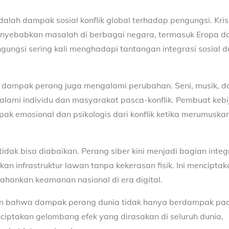
alah dampak sosial konflik global terhadap pengungsi. Kris
menyebabkan masalah di berbagai negara, termasuk Eropa d
ngsi sering kali menghadapi tantangan integrasi sosial d
 dampak perang juga mengalami perubahan. Seni, musik, d
ialami individu dan masyarakat pasca-konflik. Pembuat keb
 emosional dan psikologis dari konflik ketika merumuskan
idak bisa diabaikan. Perang siber kini menjadi bagian integr
n infrastruktur lawan tanpa kekerasan fisik. Ini menciptak
ankan keamanan nasional di era digital.
kkan bahwa dampak perang dunia tidak hanya berdampak pa
ciptakan gelombang efek yang dirasakan di seluruh dunia,