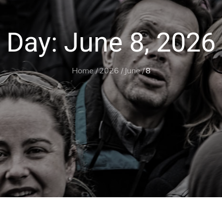
Day:
June 8, 2026
Home
2026
June
8