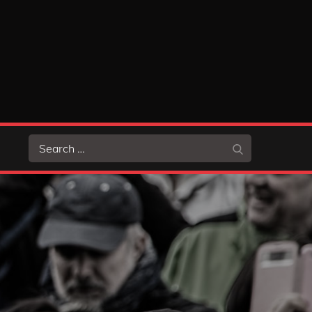
Search
Search
for: