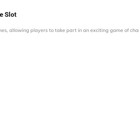
 Slot
mes, allowing players to take part in an exciting game of ch