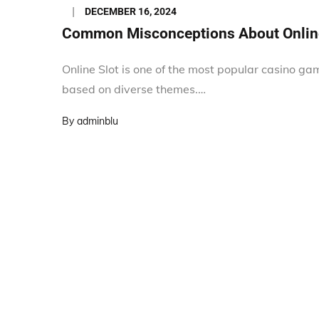
Posted
DECEMBER 16, 2024
on
Common Misconceptions About Online
Online Slot is one of the most popular casino ga
based on diverse themes.…
By
adminblu