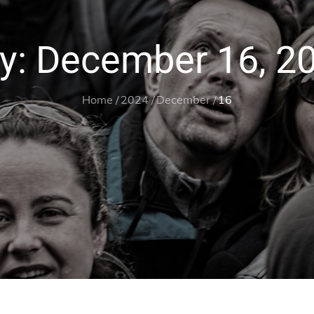
y:
December 16, 2
Home
2024
December
16