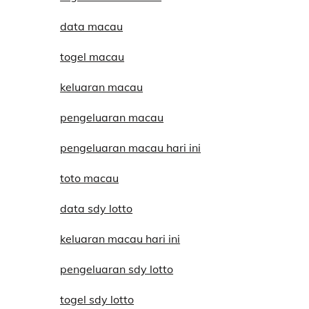
data macau
togel macau
keluaran macau
pengeluaran macau
pengeluaran macau hari ini
toto macau
data sdy lotto
keluaran macau hari ini
pengeluaran sdy lotto
togel sdy lotto