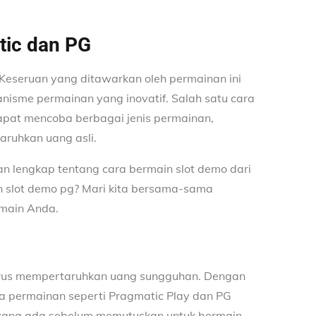
tic dan PG
 Keseruan yang ditawarkan oleh permainan ini
nisme permainan yang inovatif. Salah satu cara
dapat mencoba berbagai jenis permainan,
aruhkan uang asli.
an lengkap tentang cara bermain slot demo dari
n slot demo pg? Mari kita bersama-sama
rmain Anda.
arus mempertaruhkan uang sungguhan. Dengan
 permainan seperti Pragmatic Play dan PG
s yang ada sebelum memutuskan untuk bermain