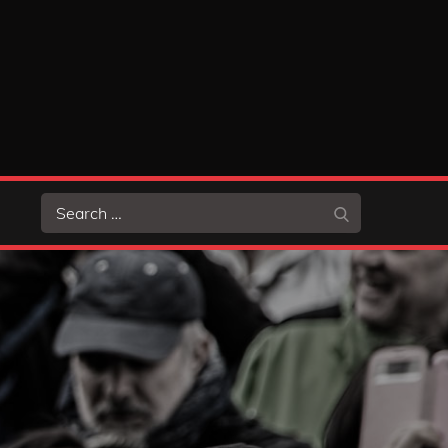
Search
Search
for: