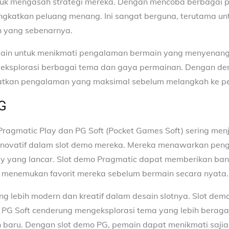
ntuk mengasah strategi mereka. Dengan mencoba berbagai
ngkatkan peluang menang. Ini sangat berguna, terutama un
n yang sebenarnya.
ain untuk menikmati pengalaman bermain yang menyenangk
ksplorasi berbagai tema dan gaya permainan. Dengan demi
patkan pengalaman yang maksimal sebelum melangkah ke p
PG
gmatic Play dan PG Soft (Pocket Games Soft) sering menj
r inovatif dalam slot demo mereka. Mereka menawarkan pen
ay yang lancar. Slot demo Pragmatic dapat memberikan b
t menemukan favorit mereka sebelum bermain secara nyata.
ng lebih modern dan kreatif dalam desain slotnya. Slot de
G Soft cenderung mengeksplorasi tema yang lebih beragam
baru. Dengan slot demo PG, pemain dapat menikmati sajian