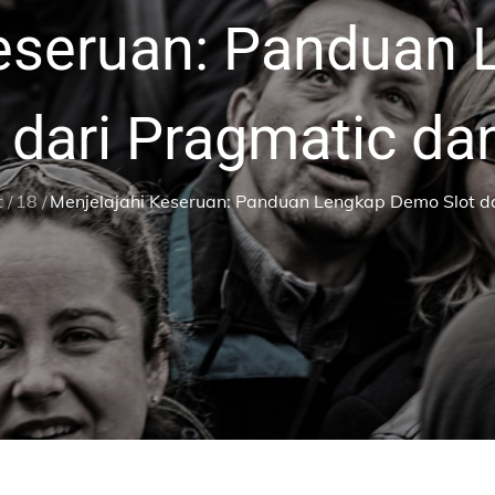
Keseruan: Panduan
t dari Pragmatic da
t
18
Menjelajahi Keseruan: Panduan Lengkap Demo Slot d