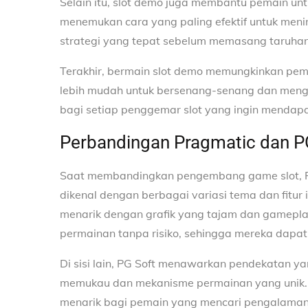
Selain itu, slot demo juga membantu pemain u
menemukan cara yang paling efektif untuk meni
strategi yang tepat sebelum memasang taruha
Terakhir, bermain slot demo memungkinkan pem
lebih mudah untuk bersenang-senang dan menge
bagi setiap penggemar slot yang ingin menda
Perbandingan Pragmatic dan 
Saat membandingkan pengembang game slot, Pra
dikenal dengan berbagai variasi tema dan fitu
menarik dengan grafik yang tajam dan gamepl
permainan tanpa risiko, sehingga mereka dapa
Di sisi lain, PG Soft menawarkan pendekatan ya
memukau dan mekanisme permainan yang unik. P
menarik bagi pemain yang mencari pengalaman 