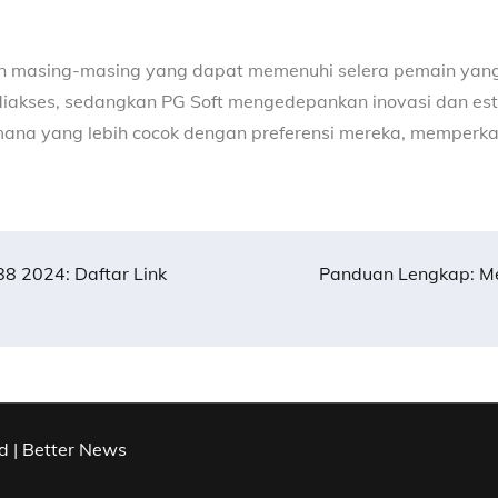
 masing-masing yang dapat memenuhi selera pemain yang
diakses, sedangkan PG Soft mengedepankan inovasi dan es
ana yang lebih cocok dengan preferensi mereka, memperk
 2024: Daftar Link
Panduan Lengkap: M
ed | Better News