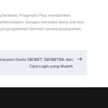
 berbeda. Pragmatic Play memberikan
tetika modern. Dengan mencoba demo slot dari
aya pengalaman bermain secara keseluruhan.
enyusuri Dunia SBOBET, SBOBET88, dan
Cara Login yang Mudah