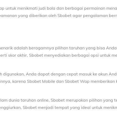
ap untuk menikmati judi bola dan berbagai permainan menar
keamanan yang diberikan oleh Sbobet agar pengalaman be
narik adalah beragamnya pilihan taruhan yang bisa Anda pi
eperti skor akhir, Sbobet menyediakan berbagai opsi untuk
udah digunakan, Anda dapat dengan cepat masuk ke akun An
n lainnya, karena Sbobet Mobile dan Sbobet Wap memberika
am dunia taruhan online, Sbobet merupakan pilihan yang t
menggiurkan, Sbobet menjadi tempat yang ideal untuk meni