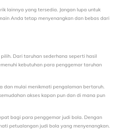
ik lainnya yang tersedia. Jangan lupa untuk
rmain Anda tetap menyenangkan dan bebas dari
lih. Dari taruhan sederhana seperti hasil
 memenuhi kebutuhan para penggemar taruhan
da dan mulai menikmati pengalaman bertaruh.
n kemudahan akses kapan pun dan di mana pun
epat bagi para penggemar judi bola. Dengan
kmati petualangan judi bola yang menyenangkan.