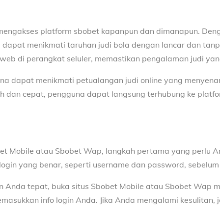
mengakses platform sbobet kapanpun dan dimanapun. De
a dapat menikmati taruhan judi bola dengan lancar dan ta
b di perangkat seluler, memastikan pengalaman judi yang s
na dapat menikmati petualangan judi online yang menyen
h dan cepat, pengguna dapat langsung terhubung ke platfo
 Mobile atau Sbobet Wap, langkah pertama yang perlu An
 login yang benar, seperti username dan password, sebelum 
 Anda tepat, buka situs Sbobet Mobile atau Sbobet Wap mel
memasukkan info login Anda. Jika Anda mengalami kesulitan