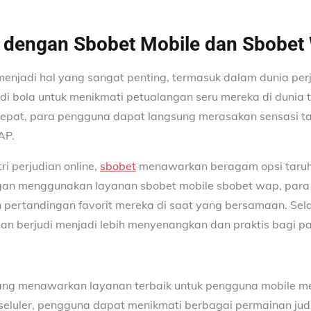
dengan Sbobet Mobile dan Sbobet
 menjadi hal yang sangat penting, termasuk dalam dunia pe
 judi bola untuk menikmati petualangan seru mereka di duni
epat, para pengguna dapat langsung merasakan sensasi t
AP.
ri perjudian online,
sbobet
menawarkan beragam opsi taruha
gan menggunakan layanan sbobet mobile sbobet wap, para
 pertandingan favorit mereka di saat yang bersamaan. Sela
an berjudi menjadi lebih menyenangkan dan praktis bagi p
 yang menawarkan layanan terbaik untuk pengguna mobile m
uler, pengguna dapat menikmati berbagai permainan judi 