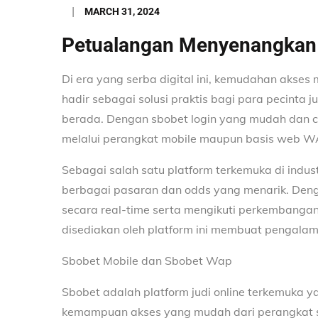
Posted
MARCH 31, 2024
on
Petualangan Menyenangkan 
Di era yang serba digital ini, kemudahan akses
hadir sebagai solusi praktis bagi para pecinta
berada. Dengan sbobet login yang mudah dan c
melalui perangkat mobile maupun basis web W
Sebagai salah satu platform terkemuka di indust
berbagai pasaran dan odds yang menarik. Den
secara real-time serta mengikuti perkembangan
disediakan oleh platform ini membuat pengalam
Sbobet Mobile dan Sbobet Wap
Sbobet adalah platform judi online terkemuka
kemampuan akses yang mudah dari perangkat sel