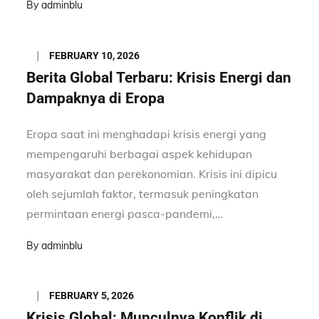
By
adminblu
Posted
FEBRUARY 10, 2026
on
Berita Global Terbaru: Krisis Energi dan
Dampaknya di Eropa
Eropa saat ini menghadapi krisis energi yang
mempengaruhi berbagai aspek kehidupan
masyarakat dan perekonomian. Krisis ini dipicu
oleh sejumlah faktor, termasuk peningkatan
permintaan energi pasca-pandemi,…
By
adminblu
Posted
FEBRUARY 5, 2026
on
Krisis Global: Munculnya Konflik di