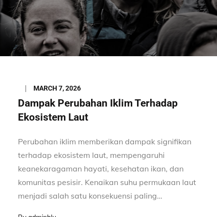
Posted
MARCH 7, 2026
on
Dampak Perubahan Iklim Terhadap
Ekosistem Laut
Perubahan iklim memberikan dampak signifikan
terhadap ekosistem laut, mempengaruhi
keanekaragaman hayati, kesehatan ikan, dan
komunitas pesisir. Kenaikan suhu permukaan laut
menjadi salah satu konsekuensi paling…