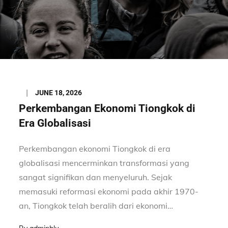
Posted
JUNE 18, 2026
on
Perkembangan Ekonomi Tiongkok di
Era Globalisasi
Perkembangan ekonomi Tiongkok di era
globalisasi mencerminkan transformasi yang
sangat signifikan dan menyeluruh. Sejak
memasuki reformasi ekonomi pada akhir 1970-
an, Tiongkok telah beralih dari ekonomi…