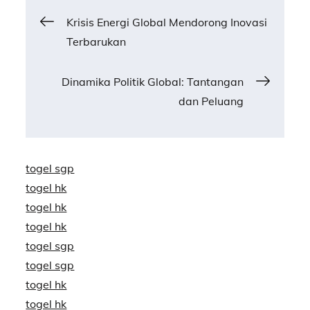
Post
Krisis Energi Global Mendorong Inovasi
Terbarukan
navigation
Dinamika Politik Global: Tantangan
dan Peluang
togel sgp
togel hk
togel hk
togel hk
togel sgp
togel sgp
togel hk
togel hk