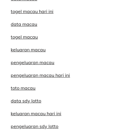
togel macau hari ini
data macau
togel macau
keluaran macau
pengeluaran macau
pengeluaran macau hari ini
toto macau
data sdy lotto
keluaran macau hari ini
pengeluaran sdy lotto