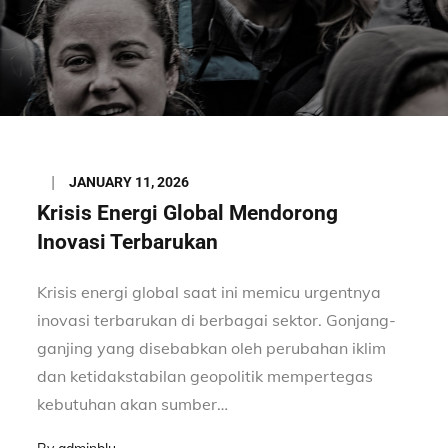
Posted
JANUARY 11, 2026
on
Krisis Energi Global Mendorong
Inovasi Terbarukan
Krisis energi global saat ini memicu urgentnya
inovasi terbarukan di berbagai sektor. Gonjang-
ganjing yang disebabkan oleh perubahan iklim
dan ketidakstabilan geopolitik mempertegas
kebutuhan akan sumber…