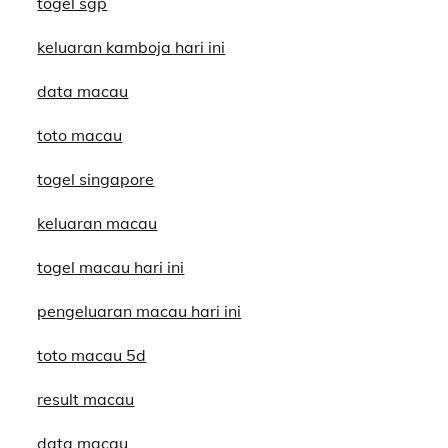
togel sgp
keluaran kamboja hari ini
data macau
toto macau
togel singapore
keluaran macau
togel macau hari ini
pengeluaran macau hari ini
toto macau 5d
result macau
data macau