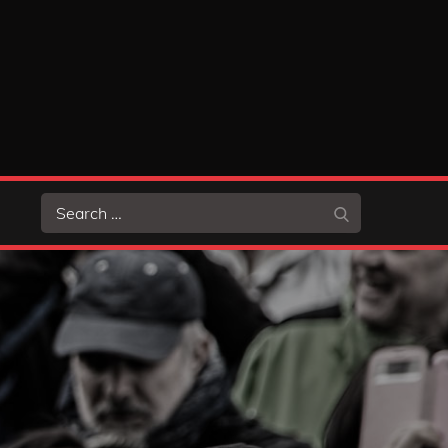
Search
Search
for: