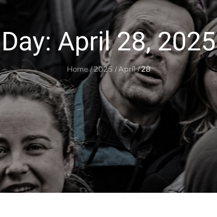
Day:
April 28, 2025
Home
2025
April
28