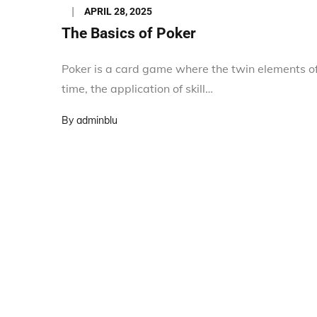
Posted
APRIL 28, 2025
on
The Basics of Poker
Poker is a card game where the twin elements of
time, the application of skill…
By
adminblu