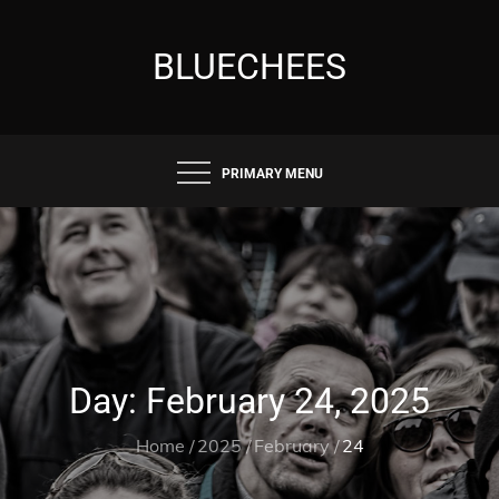
Skip
to
BLUECHEES
content
PRIMARY MENU
Day:
February 24, 2025
Home
2025
February
24