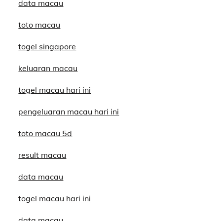
data macau
toto macau
togel singapore
keluaran macau
togel macau hari ini
pengeluaran macau hari ini
toto macau 5d
result macau
data macau
togel macau hari ini
data macau