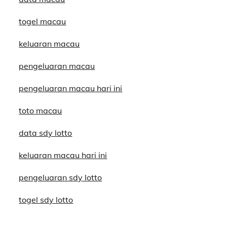
togel macau
keluaran macau
pengeluaran macau
pengeluaran macau hari ini
toto macau
data sdy lotto
keluaran macau hari ini
pengeluaran sdy lotto
togel sdy lotto