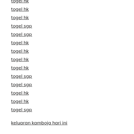
togel hk
togel hk
togel hk
togel sgp
togel sgp
togel hk
togel hk
togel hk
togel hk
togel sgp
togel sgp
togel hk
togel hk
togel sgp
keluaran kamboja hari ini