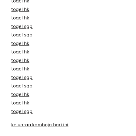
togel hk
togel hk
togel hk
togel sgp
togel sgp
togel hk
togel hk
togel hk
togel hk
togel sgp
togel sgp
togel hk
togel hk
togel sgp
keluaran kamboja hari ini