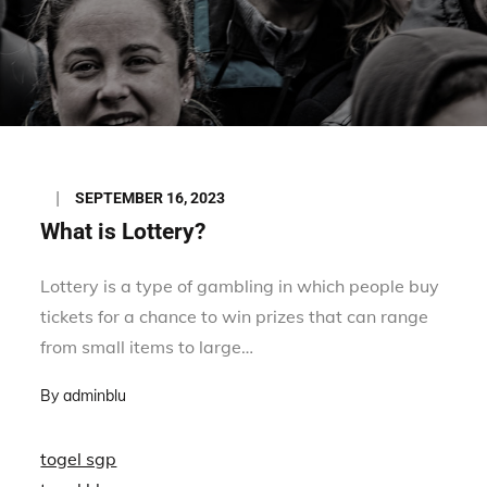
Posted
SEPTEMBER 16, 2023
on
What is Lottery?
Lottery is a type of gambling in which people buy
tickets for a chance to win prizes that can range
from small items to large…
By
adminblu
togel sgp