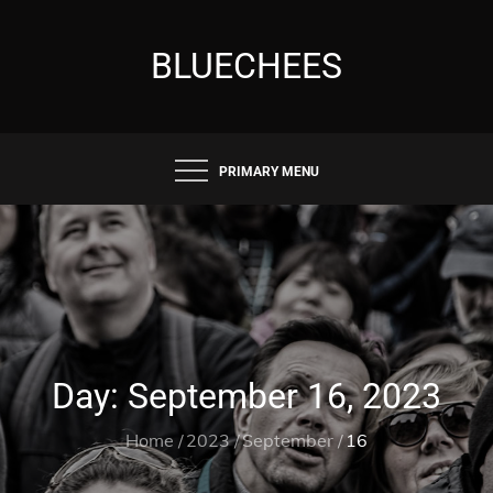
Skip
to
BLUECHEES
content
PRIMARY MENU
Day:
September 16, 2023
Home
2023
September
16