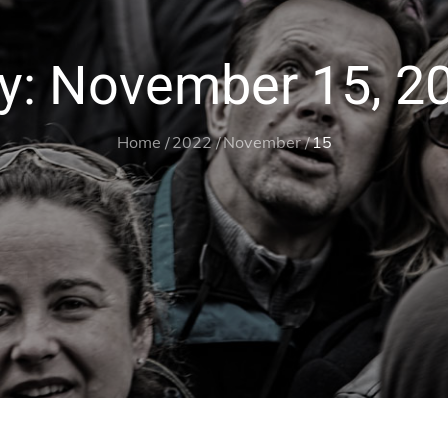
y:
November 15, 2
Home
2022
November
15