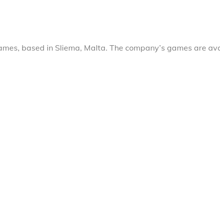
 games, based in Sliema, Malta. The company’s games are ava