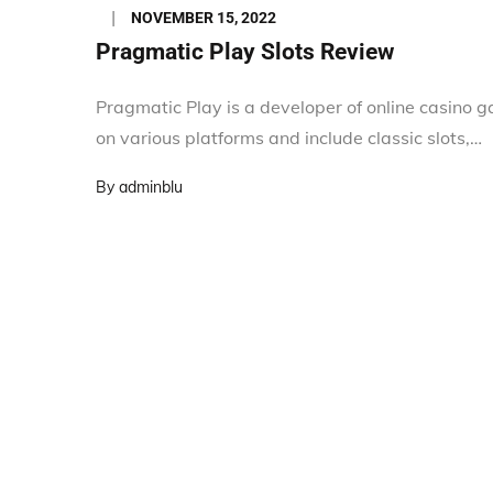
Posted
NOVEMBER 15, 2022
on
Pragmatic Play Slots Review
Pragmatic Play is a developer of online casino
on various platforms and include classic slots,…
By
adminblu