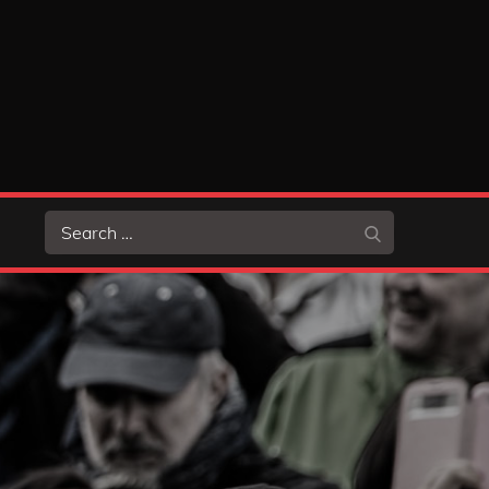
Search
Search
for: