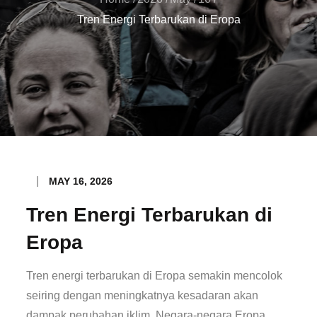
Tren Energi Terbarukan di Eropa
Posted
MAY 16, 2026
on
Tren Energi Terbarukan di
Eropa
Tren energi terbarukan di Eropa semakin mencolok
seiring dengan meningkatnya kesadaran akan
dampak perubahan iklim. Negara-negara Eropa