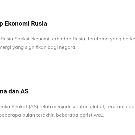
ap Ekonomi Rusia
 Rusia Sanksi ekonomi terhadap Rusia, terutama yang berka
energi yang signifikan bagi negara…
na dan AS
ka Serikat (AS) telah menjadi sorotan global, terutama d
m beberapa bulan terakhir, beberapa peristiwa…