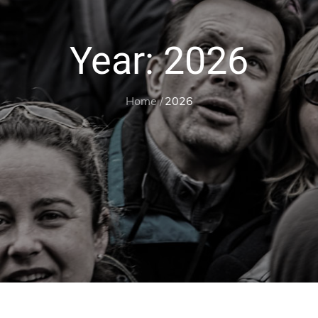
Year:
2026
Home
2026