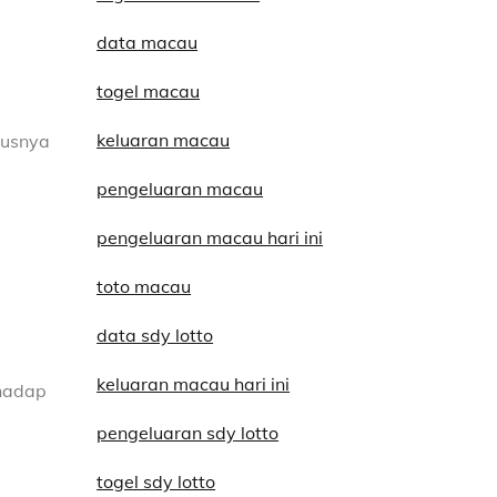
data macau
togel macau
keluaran macau
susnya
pengeluaran macau
pengeluaran macau hari ini
toto macau
data sdy lotto
keluaran macau hari ini
rhadap
pengeluaran sdy lotto
togel sdy lotto