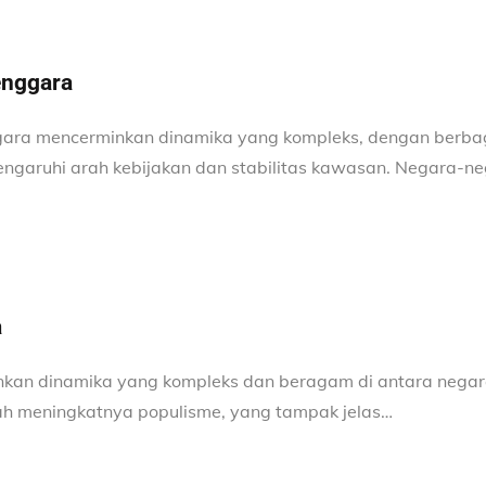
enggara
ggara mencerminkan dinamika yang kompleks, dengan berba
mengaruhi arah kebijakan dan stabilitas kawasan. Negara-n
a
inkan dinamika yang kompleks dan beragam di antara negar
ah meningkatnya populisme, yang tampak jelas…