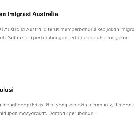
n Imigrasi Australia
 Australia Australia terus memperbaharui kebijakan imigr
bah. Salah satu perkembangan terbaru adalah penegakan
olusi
frika menghadapi krisis iklim yang semakin memburuk, denga
 kehidupan masyarakat. Dampak perubahan…