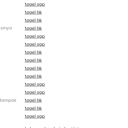
togel sgp
togel hk
togel hk
asinya
togel hk
togel sgp
togel sgp
togel hk
togel hk
togel hk
togel hk
togel sgp
togel sgp
n dampak
togel hk
togel hk
togel sgp