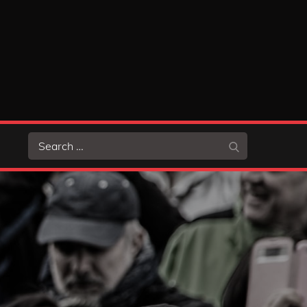
Search
Search
for: