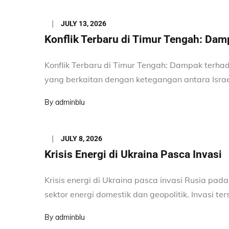
Posted
JULY 13, 2026
on
Konflik Terbaru di Timur Tengah: Damp
Konflik Terbaru di Timur Tengah: Dampak terhad
yang berkaitan dengan ketegangan antara Israe
By
adminblu
Posted
JULY 8, 2026
on
Krisis Energi di Ukraina Pasca Invasi
Krisis energi di Ukraina pasca invasi Rusia pa
sektor energi domestik dan geopolitik. Invasi
By
adminblu