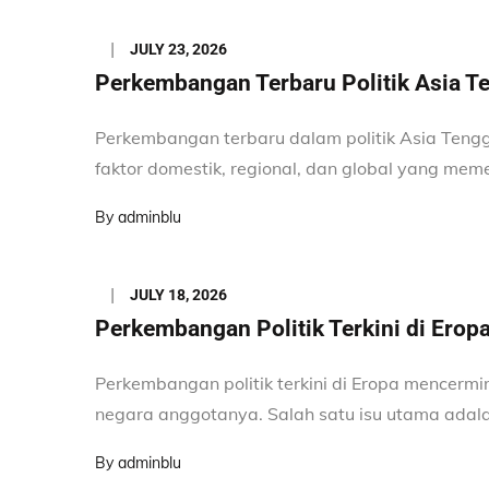
Posted
JULY 23, 2026
on
Perkembangan Terbaru Politik Asia T
Perkembangan terbaru dalam politik Asia Ten
faktor domestik, regional, dan global yang me
By
adminblu
Posted
JULY 18, 2026
on
Perkembangan Politik Terkini di Erop
Perkembangan politik terkini di Eropa mencerm
negara anggotanya. Salah satu isu utama adal
By
adminblu