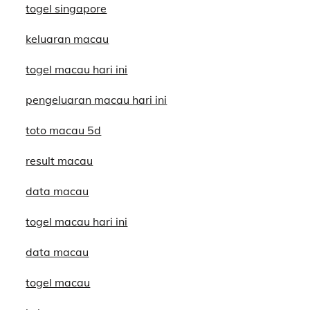
togel singapore
keluaran macau
togel macau hari ini
pengeluaran macau hari ini
toto macau 5d
result macau
data macau
togel macau hari ini
data macau
togel macau