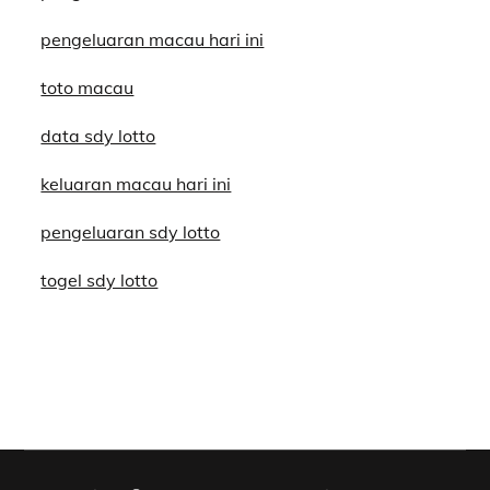
pengeluaran macau hari ini
toto macau
data sdy lotto
keluaran macau hari ini
pengeluaran sdy lotto
togel sdy lotto