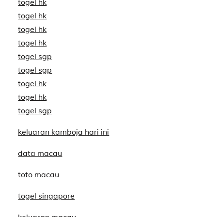
togel hk
togel hk
togel hk
togel hk
togel sgp
togel sgp
togel hk
togel hk
togel sgp
keluaran kamboja hari ini
data macau
toto macau
togel singapore
keluaran macau