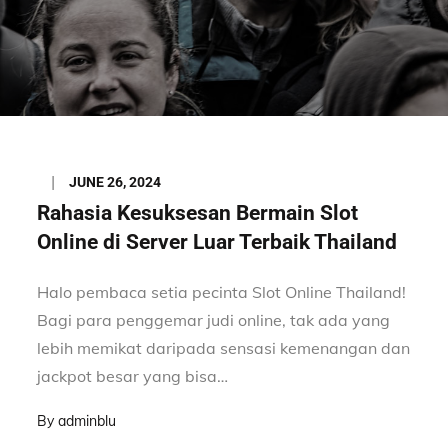
Posted
JUNE 26, 2024
on
Rahasia Kesuksesan Bermain Slot
Online di Server Luar Terbaik Thailand
Halo pembaca setia pecinta Slot Online Thailand!
Bagi para penggemar judi online, tak ada yang
lebih memikat daripada sensasi kemenangan dan
jackpot besar yang bisa…
By
adminblu